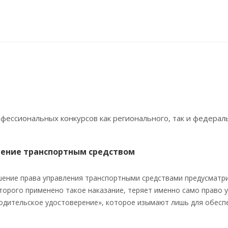
ессиональных конкурсов как регионального, так и федераль
ление транспортным средством
шение права управления транспортными средствами предусматри
торого применено такое наказание, теряет именно само право у
одительское удостоверение», которое изымают лишь для обесп