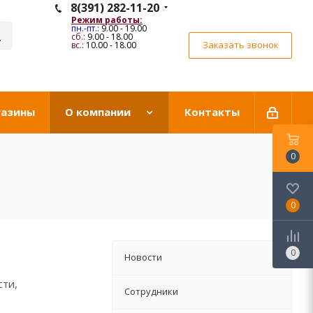
8(391) 282-11-20
Режим работы:
пн.-пт.:
9.00 - 19.00
сб.:
9.00 - 18.00
Заказать звонок
вс.:
10.00 - 18.00
газины
О компании
Контакты
0
0
0
Новости
сти,
Сотрудники