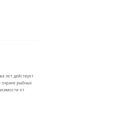
ва лет действует
о охране рыбных
висимости от