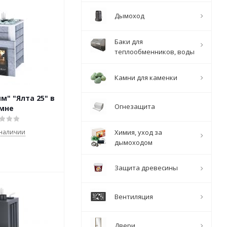
Дымоход
Баки для
теплообменников, воды
Камни для каменки
м" "Ялта 25" в
Огнезащита
мне
Химия, уход за
 наличии
дымоходом
Защита древесины
Вентиляция
Двери