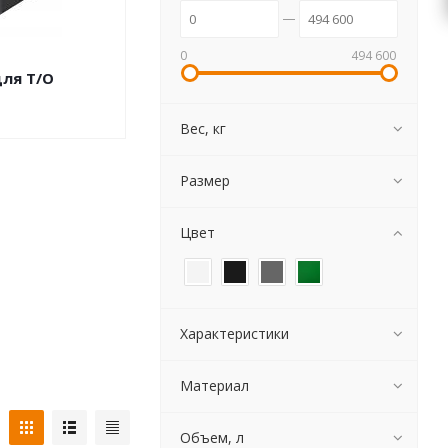
0
494 600
для Т/О
Вес, кг
Размер
Цвет
Характеристики
Материал
Объем, л