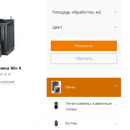
Площадь обработки, м2
Цвет
Сбросить
мна 80» К
 наличии
Печи
Печи-камины, каминные
топки
Котлы