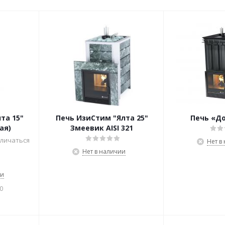
та 15"
Печь ИзиСтим "Ялта 25"
Печь «До
ая)
Змеевик AISI 321
личаться
Нет в
Нет в наличии
ии
0