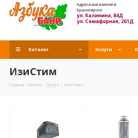
Адреса магазинов в
Красноярске:
ул. Калинина, 84Д
ул. Семафорная, 261Д
Каталог
Услуги
К
ИзиСтим
Главная
-
Каталог
-
Печи
-
ИзиСтим