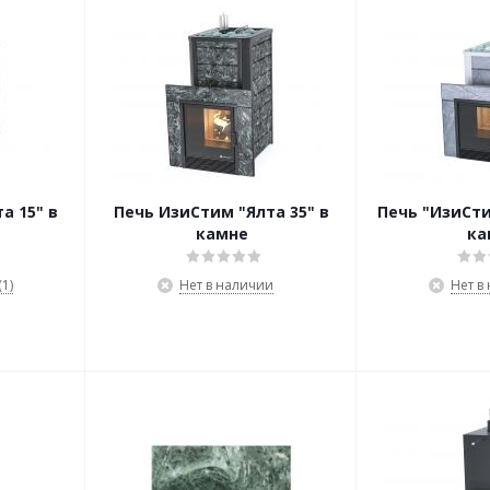
а 15" в
Печь ИзиСтим "Ялта 35" в
Печь "ИзиСти
камне
ка
1)
Нет в наличии
Нет в