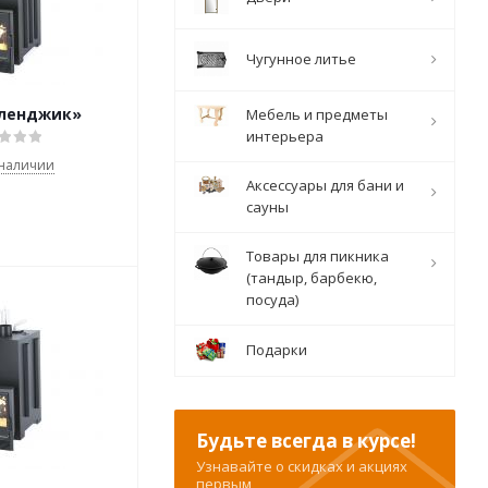
Чугунное литье
еленджик»
Мебель и предметы
интерьера
 наличии
Аксессуары для бани и
сауны
Товары для пикника
(тандыр, барбекю,
посуда)
Подарки
Будьте всегда в курсе!
Узнавайте о скидках и акциях
первым