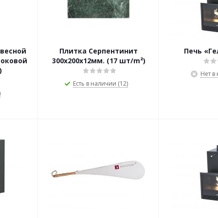
весной
Плитка Серпентинит
Печь «Г
боковой
300х200х12мм. (17 шт/m²)
)
Нет в
Есть в наличии (12)
и