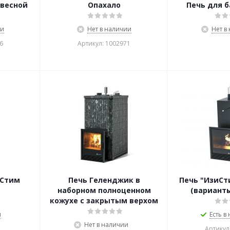
весной
Опахало
Печь для б
ии
Нет в наличии
Нет в
6
Артикул: 1002971
иСтим
Печь Геленджик в
Печь "ИзиСт
наборном полноценном
(варианты
кожухе с закрытым верхом
и
Есть в
Нет в наличии
Артикул