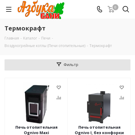
0
Термокрафт
Главная
-
Каталог
-
Печи
-
Воздухогрейные котлы (Печи отопительные)
-
Термокрафт
Фильтр
Печь отопительная
Печь отопительная
Ognivo Maxi
Ognivo I, без конфорки