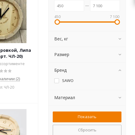
450
7 100
Вес, кг
ировкой, Липа
Размер
рт. ЧЛ-20)
ассортименте
Бренд
 наличии (2)
SAWO
л: ЧЛ-20
Материал
Сбросить