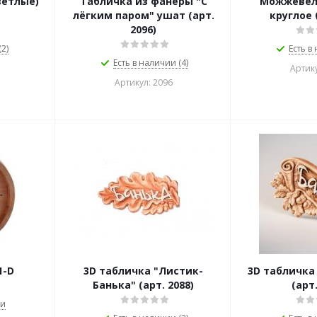
ветлые)
Табличка из фанеры "С
Можжевел
лёгким паром" ушат (арт.
круглое 
2096)
2)
Есть в
Есть в наличии (4)
Артику
Артикул: 2096
1-D
3D табличка "Листик-
3D табличка
Банька" (арт. 2088)
(арт.
ии