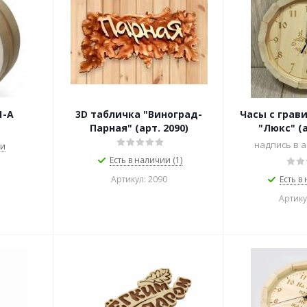
1-А
3D табличка "Виноград-
Часы с грав
Парная" (арт. 2090)
"Люкс" (а
надпись в 
ии
Есть в наличии (1)
Артикул: 2090
Есть в
Артику