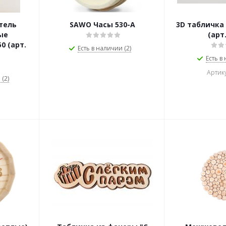
тель
SAWO Часы 530-A
3D табличка
ые
(арт.
0 (арт.
Есть в наличии (2)
Есть в
Артику
(2)