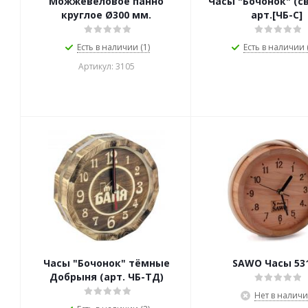
Можжевеловое панно
Часы "Бочонок" (с
круглое Ø300 мм.
арт.[ЧБ-С]
Есть в наличии (1)
Есть в наличии (
Артикул: 3105
Часы "Бочонок" тёмные
SAWO Часы 53
Добрыня (арт. ЧБ-ТД)
Нет в налич