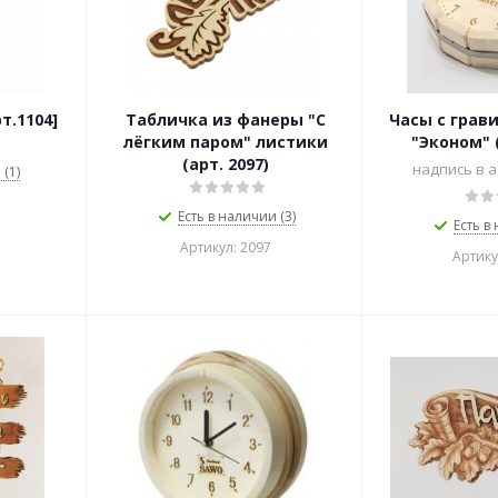
т.1104]
Табличка из фанеры "С
Часы с грав
лёгким паром" листики
"Эконом" (
(арт. 2097)
надпись в 
(1)
Есть в наличии (3)
Есть в
Артикул: 2097
Артику