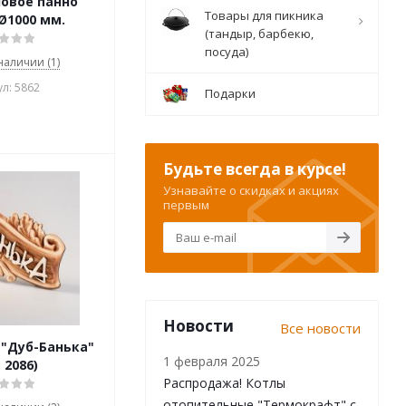
овое панно
Товары для пикника
Ø1000 мм.
(тандыр, барбекю,
посуда)
 наличии (1)
л: 5862
Подарки
Будьте всегда в курсе!
Узнавайте о скидках и акциях
первым
Новости
Все новости
 "Дуб-Банька"
1 февраля 2025
 2086)
Распродажа! Котлы
отопительные "Термокрафт" с