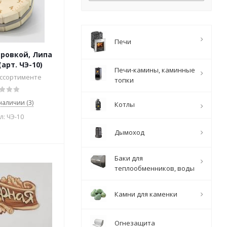
Печи
ировкой, Липа
арт. ЧЭ-10)
Печи-камины, каминные
ассортименте
топки
 наличии (3)
Котлы
л: ЧЭ-10
Дымоход
Баки для
теплообменников, воды
Камни для каменки
Огнезащита