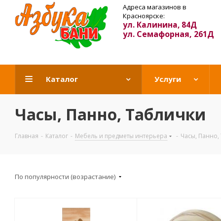
Адреса магазинов в
Красноярске:
ул. Калинина, 84Д
ул. Семафорная, 261Д
Каталог
Услуги
Часы, Панно, Таблички
Главная
-
Каталог
-
Мебель и предметы интерьера
-
Часы, Панно,
По популярности (возрастание)