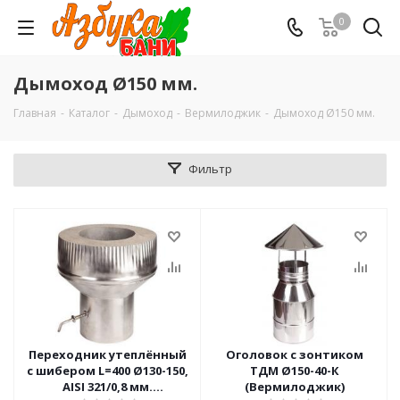
0
Дымоход Ø150 мм.
Главная
-
Каталог
-
Дымоход
-
Вермилоджик
-
Дымоход Ø150 мм.
Фильтр
Переходник утеплённый
Оголовок с зонтиком
с шибером L=400 Ø130-150,
ТДМ Ø150-40-К
AISI 321/0,8 мм.
(Вермилоджик)