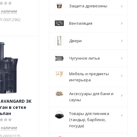
Защита древесины
в наличии
УП-00012962
Вентиляция
Двери
Чугунное литье
Мебель и предметы
интерьера
Аксессуары для бани и
сауны
 AVANGARD ЗК
аган в сетке
ьпан
Товары для пикника
(тандыр, барбекю,
посуда)
в наличии
УП-00032225