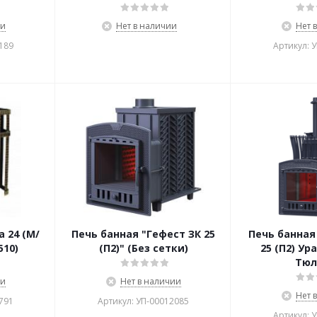
ии
Нет в наличии
Нет 
189
Артикул: 
а 24 (М/
Печь банная "Гефест ЗК 25
Печь банная
510)
(П2)" (Без сетки)
25 (П2) Ур
Тюл
ии
Нет в наличии
Нет 
791
Артикул: УП-00012085
Артикул: 