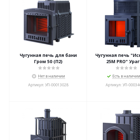
Чугунная печь для бани
Чугунная печь "И
Гром 50 (П2)
25М PRO" Ура
Нет в наличии
Есть в наличии 
Артикул: УП-00013028
Артикул: УП-00034