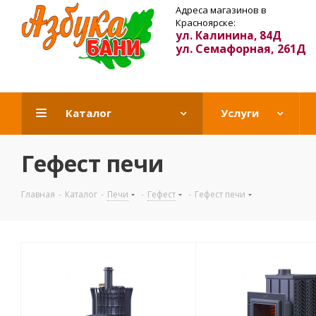
Адреса магазинов в
Красноярске:
ул. Калинина, 84Д
ул. Семафорная, 261Д
Каталог
Услуги
Гефест печи
Главная
-
Каталог
-
Печи
-
Гефест
-
Гефест печи