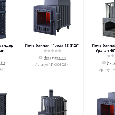
скандер
Печь банная "Гроза 18 (П2)"
Печь банна
ган
Ураган 40"
Нет в наличии
(1)
Нет 
Артикул: УП-00030234
601
Артикул: 