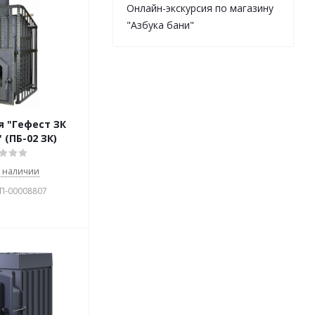
Онлайн-экскурсия по магазину
"Азбука бани"
я "Гефест ЗК
 (ПБ-02 ЗК)
в наличии
УП-00008807