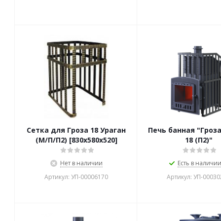
Сетка для Гроза 18 Ураган
Печь банная "Гроза
(М/П/П2) [830х580х520]
18 (П2)"
Нет в наличии
Есть в наличии 
Артикул: УП-00006170
Артикул: УП-00030