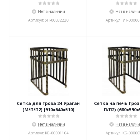
Нет в наличии
Нет в налич
Артикул: УП-00032220
Артикул: УП-00006
Сетка для Гроза 24 Ураган
Сетка на печь Гроз
(М/П/П2) [910х640х510]
П/П2) (680х590х
Нет в наличии
Нет в налич
Артикул: КБ-00001104
Артикул: КБ-00000