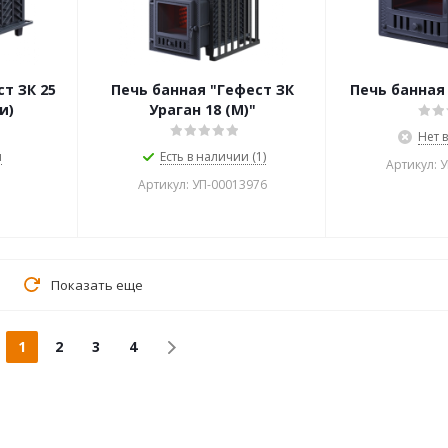
т ЗК 25
Печь банная "Гефест ЗК
Печь банная 
и)
Ураган 18 (М)"
Нет 
и
Есть в наличии (1)
Артикул: 
Артикул: УП-00013976
Показать еще
1
2
3
4