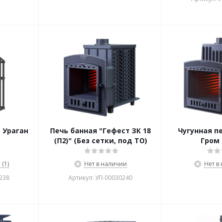
 Ураган
Печь банная "Гефест ЗК 18
Чугунная п
(П2)" (Без сетки, под ТО)
Гром 
(1)
Нет в наличии
Нет в
238
Артикул: УП-00030240