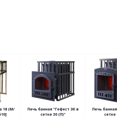
а 18 (М/
Печь банная "Гефест ЗК в
Печь банная
510]
сетке 30 (П)"
сетке 