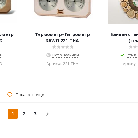
ометр
Термометр+Гигрометр
Банная стан
D
SAWO 221-ТНA
(те
ии
Нет в наличии
Есть в
D
Артикул: 221-ТНA
Артикул
Показать еще
1
2
3