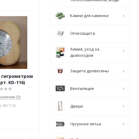
Камни для каменки
Огнезащита
Химия, уход за
дымоходом
Защита древесины
 гигрометром
рт. KD-116)
Вентиляция
 наличии (5)
: KD-116
Двери
Чугунное литье