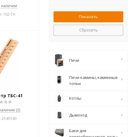
в наличии
: 102-TА
Сбросить
Печи
Печи-камины, каминные
топки
тр ТБС-41
Котлы
 наличии (2)
Дымоход
: 2545540
Баки для
теплообменников, воды