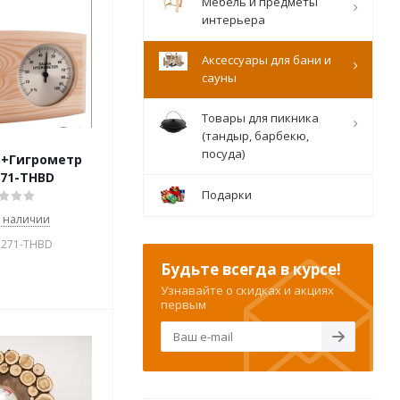
Мебель и предметы
интерьера
Аксессуары для бани и
сауны
Товары для пикника
(тандыр, барбекю,
посуда)
+Гигрометр
71-THВD
Подарки
в наличии
 271-THВD
Будьте всегда в курсе!
Узнавайте о скидках и акциях
первым