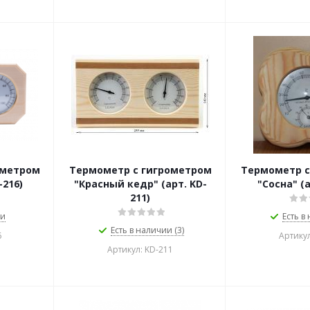
ометром
Термометр с гигрометром
Термометр с
-216)
"Красный кедр" (арт. KD-
"Сосна" (а
211)
ии
Есть в
Есть в наличии (3)
6
Артикул
Артикул: KD-211